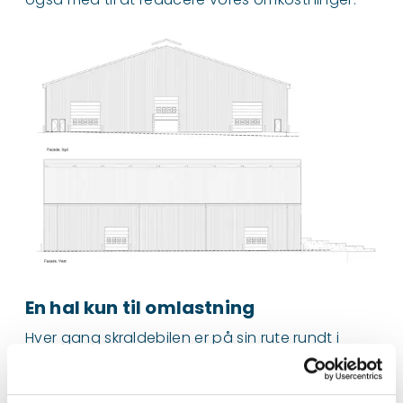
En hal kun til omlastning
Hver gang skraldebilen er på sin rute rundt i
kommunen, skal den flere gange tømme lasten,
så den får plads til mere. Det foregår i
omlastehallen.