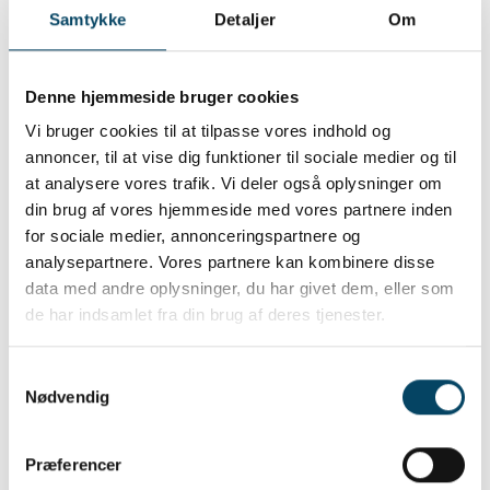
Samtykke
Detaljer
Om
Inde i hallen tømmer skraldebilen sin last over i
store, opdelte containere, så fraktionerne
fortsat holdes skarpt adskilte. Når en container
Denne hjemmeside bruger cookies
er fuld, vil en stor lastbil hente den og køre den
til modtagere i ind- og udland.
Vi bruger cookies til at tilpasse vores indhold og
Da hallen er lukket af, vil støj, lugt og flyvende
annoncer, til at vise dig funktioner til sociale medier og til
affald være begrænset væsentligt.
at analysere vores trafik. Vi deler også oplysninger om
din brug af vores hjemmeside med vores partnere inden
På sigt skal den håndtere alt affald
for sociale medier, annonceringspartnere og
analysepartnere. Vores partnere kan kombinere disse
Der vil være aktivitet alle de dage, hvor der
data med andre oplysninger, du har givet dem, eller som
hentes affald og genbrug ude ved
de har indsamlet fra din brug af deres tjenester.
husstandene.
Det er nemlig tanken, at alle fraktioner skal
omlastes i omlastehallen. Indtil videre skal
Samtykkevalg
miljøkasserne med farligt affald dog fortsat
Nødvendig
afleveres af renovationsbilerne på
genbrugspladserne, hvor de sorteres ved
Præferencer
håndkraft.