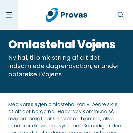
Søg
Omlastehal Vojens
Ny hal, til omlastning af alt det
indsamlede dagrenovation, er under
opførelse i Vojens.
Med vores egen omlastehal kan vi bedre sikre,
at alt det borgerne i Haderslev Kommune så
møjsommeligt har sorteret derhjemme, bliver
sendt korrekt videre i systemet. Samtidig er den
også med til at reducere vores omkostninger.