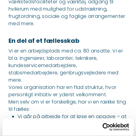
værkstedsfaciliteter og værktøj, adgang til
hvilerum med mulighed for udstrækning,
frugtordning, sociale og faglige arrangementer
med mere.
En del af et fællesskab
Vi er en arbejdsplads med ca. 80 ansatte. Vi er
bl.a. ingeniører, laboranter, teknikere,
kundeservicemedarbejdere,
stabsmedarbejdere, genbrugsvejledere med
mere.
Vores organisation har en flad struktur, hvor
personligt initiativ er yderst velkomment.
Men selv om vi er forskellige, har vi en række ting
til fælles:
Vi går på arbejde for at løse en opgave – at
skabe værdi for vores kunder.
Vi tror på, at kombinationen af gode idéer