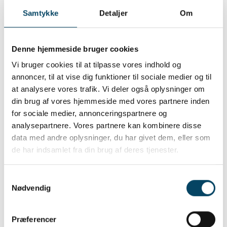
og faglig kompetence giver os alle fremdrift.
Samtykke
Detaljer
Om
Vi vil bygge stærke relationer og tage
ansvar for hinanden.
Vi viser respekt for kollegaernes tid og
Denne hjemmeside bruger cookies
arbejde.
Vi bruger cookies til at tilpasse vores indhold og
Vi arbejder målrettet og effektivt for at nå
annoncer, til at vise dig funktioner til sociale medier og til
de fælles mål.
at analysere vores trafik. Vi deler også oplysninger om
din brug af vores hjemmeside med vores partnere inden
Balance mellem arbejde og fritid
for sociale medier, annonceringspartnere og
analysepartnere. Vores partnere kan kombinere disse
Vi har fokus på god arbejdskultur og
data med andre oplysninger, du har givet dem, eller som
arbejdsglæde.
de har indsamlet fra din brug af deres tjenester.
Som medarbejder hos Provas vil du desuden
opleve, at vi lægger vægt på, at der er balance
Samtykkevalg
mellem arbejde og fritid.
Nødvendig
I mange af de stillinger, der er i Provas, har
medarbejderne mulighed for at indgå i en
flekstidsordning. Det betyder, at arbejdstiden
Præferencer