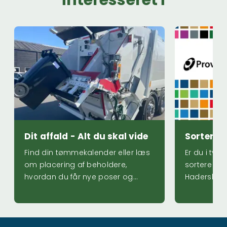
Log på Provas 24/7
Dit affald - Alt du skal vide
Sorteringsvejl
Dit affald - Alt du skal vide
Sorterin
Find din tømmekalender eller læs
Er du i tviv
om placering af beholdere,
sortere vor
hvordan du får nye poser og
Haderslev
meget mere.
vores digit
sorteringsv