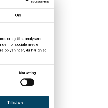
Om
egen
 medier og til at analysere
nden for sociale medier,
e oplysninger, du har givet
16,65 kr.
7,96 kr.
Marketing
0 kr.
76.00 kr.
Tillad alle