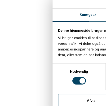
Opkræ
Prisbe
Årligt
Samtykke
Oprett
Admin
Målertyp
vandf
Årligt
Denne hjemmeside bruger c
Årligt for
Rykk
Rykk
Vi bruger cookies til at tilpas
vores trafik. Vi deler også 
Gebyr 
Gebyr 
annonceringspartnere og anal
Gebyr 
dem, eller som de har indsaml
Vand p
Gebyr 
Samtykkevalg
Statsaf
Nødvendig
Drikke
Fast bi
Afvis