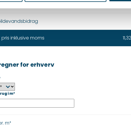
vand pr. m³
6
pildevandsbidrag
 pris inklusive moms
11,3
regner for erhverv
e
brug i m³
r. m³