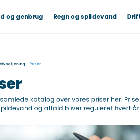
ld og genbrug
Regn og spildevand
Drif
elvbetjening
Priser
iser
 samlede katalog over vores priser her. Prise
pildevand og affald bliver reguleret hvert år