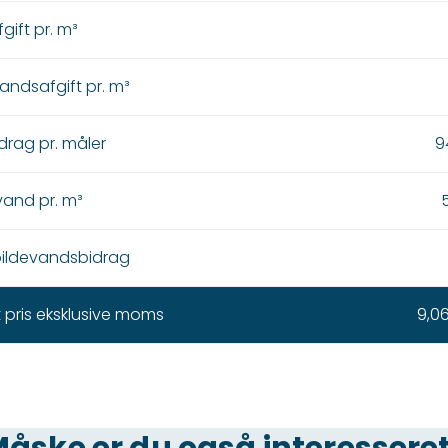
gift pr. m³
vandsafgift pr. m³
drag pr. måler
9
vand pr. m³
5
pildevandsbidrag
 pris eksklusive moms
9,06
åske er du også interesseret