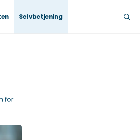
ten
Selvbetjening
Søg
n for
.