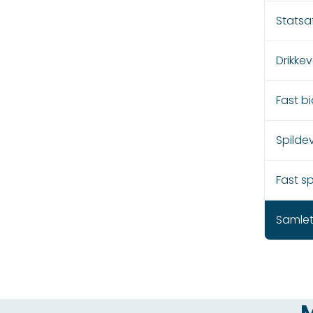
Statsaf
Drikke
Fast bi
Spilde
Fast s
Samlet
M