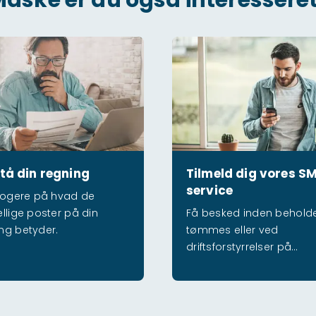
 regning
Tilmeld dig vores SMS-servi
tå din regning
Tilmeld dig vores S
service
klogere på hvad de
ellige poster på din
Få besked inden behold
ng betyder.
tømmes eller ved
driftsforstyrrelser på
drikkevand og spildevan