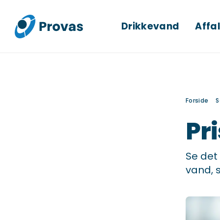
Drikkevand
Affa
Forside
S
Pr
Se det
vand, s