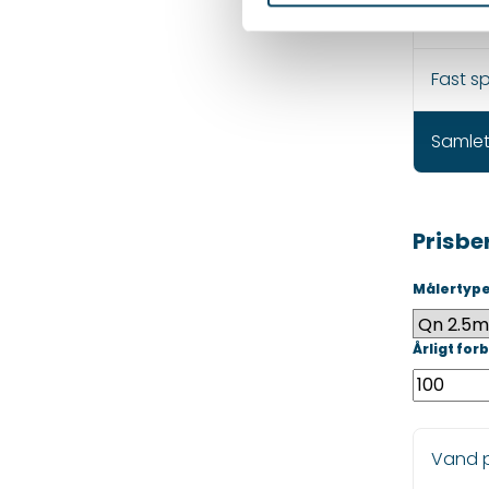
Spilde
Fast s
Samlet
Prisbe
Målertyp
Årligt for
Vand p