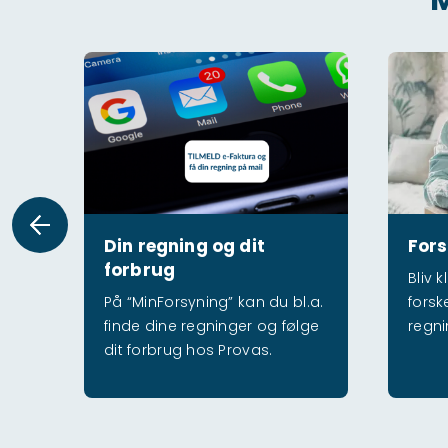
Din regning og dit forbrug
Forstå din
Din regning og dit
Fors
forbrug
Bliv 
På “MinForsyning” kan du bl.a.
forsk
finde dine regninger og følge
regni
dit forbrug hos Provas.