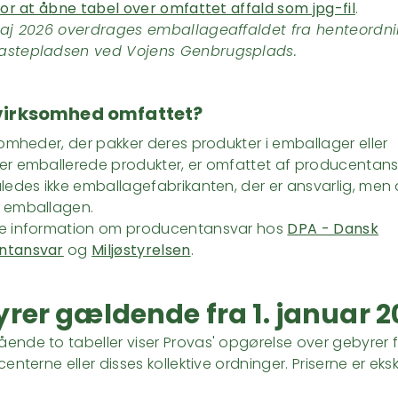
 for at åbne tabel over omfattet affald som jpg-fil
.
maj 2026 overdrages emballageaffaldet fra henteordn
astepladsen ved Vojens Genbrugsplads.
 virksomhed omfattet?
ksomheder, der pakker deres produkter i emballager eller
er emballerede produkter, er omfattet af producentans
åledes ikke emballagefabrikanten, der er ansvarlig, men 
r emballagen.
re information om producentansvar hos
DPA - Dansk
ntansvar
og
Miljøstyrelsen
.
rer gældende fra 1. januar 
ende to tabeller viser Provas' opgørelse over gebyrer 
centerne eller disses kollektive ordninger. Priserne er eksk