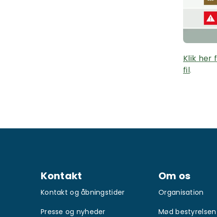
Klik her
fil
.
Kontakt
Om os
Kontakt og åbningstider
Organisation
Presse og nyheder
Mød bestyrelsen