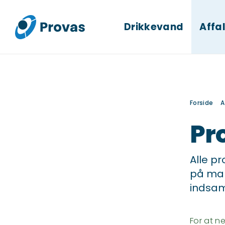
Drikkevand
Affa
Forside
A
Pr
Alle p
på mar
indsam
For at 