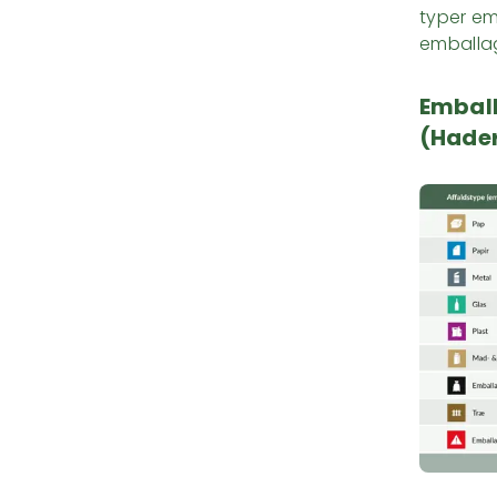
typer emb
emballa
Emball
(Hade