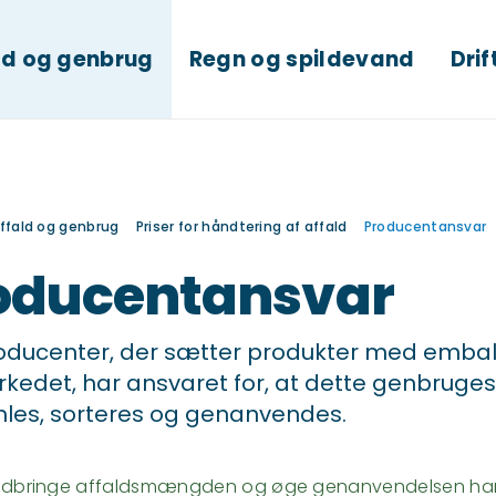
ld og genbrug
Regn og spildevand
Drif
ffald og genbrug
Priser for håndtering af affald
Producentansvar
oducentansvar
roducenter, der sætter produkter med emba
kedet, har ansvaret for, at dette genbruges 
les, sorteres og genanvendes.
nedbringe affaldsmængden og øge genanvendelsen har