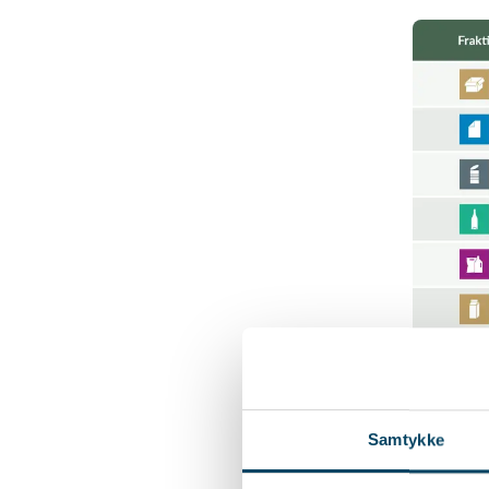
Samtykke
Klik her
jpg-fil
.