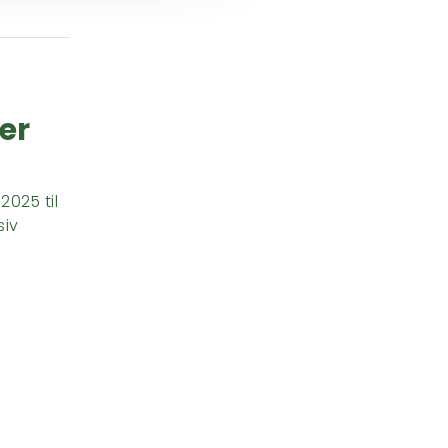
ber
2025 til
siv