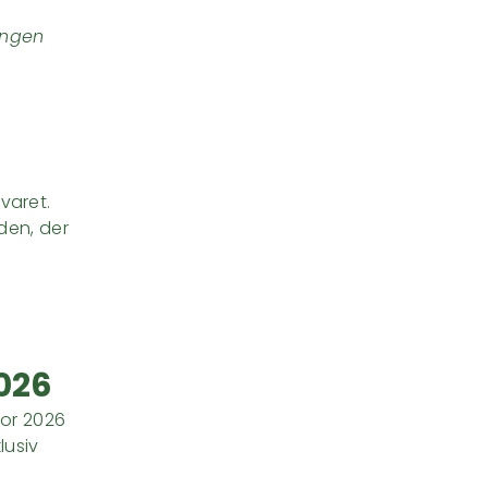
ingen
varet.
den, der
2026
for 2026
lusiv