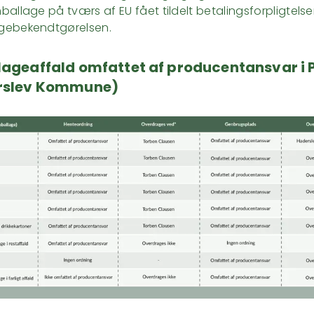
allage på tværs af EU fået tildelt betalingsforpligtelser, j
gebekendtgørelsen.
ageaffald omfattet af producentansvar i 
rslev Kommune)