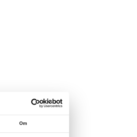
Om
ing som