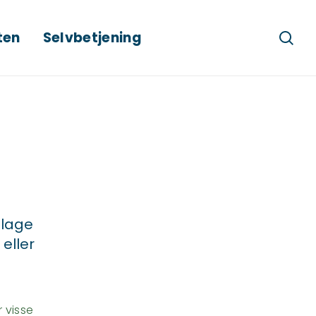
ten
Selvbetjening
Søg
llage
eller
 visse