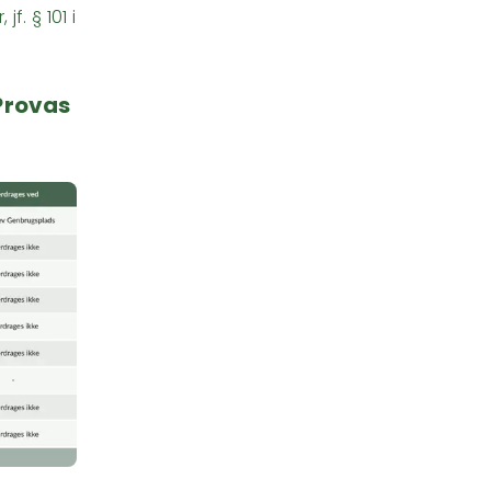
f. § 101 i
Provas