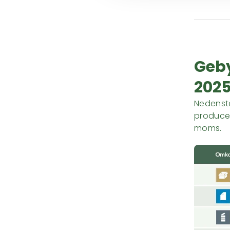
Geby
202
Nedenstå
producent
moms.