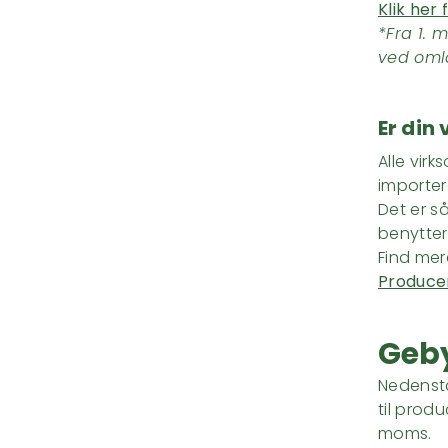
Klik her
*Fra 1. 
ved oml
Er din
Alle vir
importer
Det er s
benytte
Find me
Produce
Geby
Nedenstå
til produ
moms.