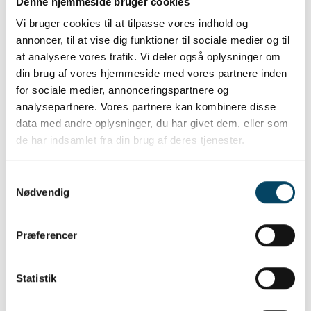
Denne hjemmeside bruger cookies
Sorteringsvejledning
Vi bruger cookies til at tilpasse vores indhold og
annoncer, til at vise dig funktioner til sociale medier og til
at analysere vores trafik. Vi deler også oplysninger om
din brug af vores hjemmeside med vores partnere inden
for sociale medier, annonceringspartnere og
analysepartnere. Vores partnere kan kombinere disse
data med andre oplysninger, du har givet dem, eller som
de har indsamlet fra din brug af deres tjenester.
Samtykkevalg
Nødvendig
Sorteringsvejledning
Er du i tvivl om, hvordan vi skal sortere
Præferencer
vores affald og genbrug i Haderslev
Kommune, så prøv vores digitale
Statistik
sorteringsvejledning.