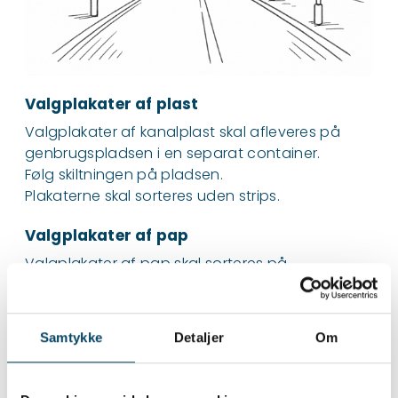
Valgplakater af plast
Valgplakater af kanalplast skal afleveres på
genbrugspladsen i en separat container.
Følg skiltningen på pladsen.
Plakaterne skal sorteres uden strips.
Valgplakater af pap
Valgplakater af pap skal sorteres på
genbrugspladsen som 'Rest efter sortering'.
Strips
Samtykke
Detaljer
Om
Strips sorteres som 'Rest efter sortering', da de
oftest er lavet af nylon.