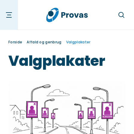
Søg
Forside
Affald og genbrug
Valgplakater
Valgplakater