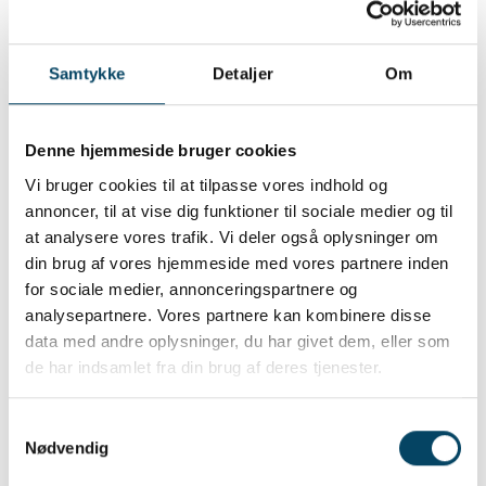
verden via EU-projektet MIDAS, og det er her,
Wien kommer ind i billedet.
Det har nemlig vist sig, at der i vores data er
Samtykke
Detaljer
Om
fundet den sjældne bakterieart Comammox.
Den vil én af verdens førende forskergrupper
indenfor mikrobiel økologi på Wien Universitet i
Denne hjemmeside bruger cookies
Østrig, rigtig gerne studere på helt tæt hold.
Vi bruger cookies til at tilpasse vores indhold og
Mere robust renseproces med Comammox
annoncer, til at vise dig funktioner til sociale medier og til
at analysere vores trafik. Vi deler også oplysninger om
En vigtig proces i rensning af spildevand er
din brug af vores hjemmeside med vores partnere inden
fjernelsen af ammonium fra spildevandet.
for sociale medier, annonceringspartnere og
Det sker ved, at ammoniummet omdannes til
analysepartnere. Vores partnere kan kombinere disse
nitrat, som omsættes til frit kvælstof, der er en
data med andre oplysninger, du har givet dem, eller som
gas, som kan fjernes.
de har indsamlet fra din brug af deres tjenester.
Omdannelsen fra ammonium til nitrat sker i to
trin:
Først iltes ammonium til nitrit af nogle
Samtykkevalg
Nødvendig
bakterier.
Derpå bliver nitrit iltet videre til nitrat af nogle