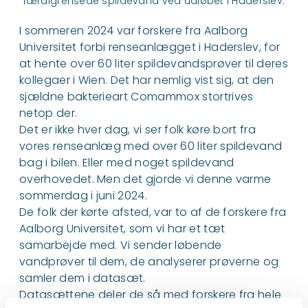
færdigrensede spildevand ved udløbet i Haderslev.
I sommeren 2024 var forskere fra Aalborg
Universitet forbi renseanlægget i Haderslev, for
at hente over 60 liter spildevandsprøver til deres
kollegaer i Wien. Det har nemlig vist sig, at den
sjældne bakterieart Comammox stortrives
netop der.
Det er ikke hver dag, vi ser folk køre bort fra
vores renseanlæg med over 60 liter spildevand
bag i bilen. Eller med noget spildevand
overhovedet. Men det gjorde vi denne varme
sommerdag i juni 2024.
De folk der kørte afsted, var to af de forskere fra
Aalborg Universitet, som vi har et tæt
samarbejde med. Vi sender løbende
vandprøver til dem, de analyserer prøverne og
samler dem i datasæt.
Datasættene deler de så med forskere fra hele