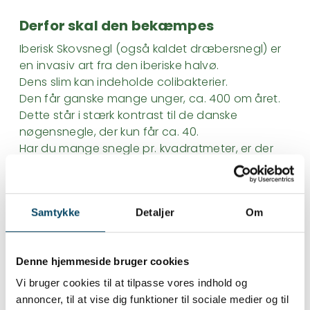
Derfor skal den bekæmpes
Iberisk Skovsnegl (også kaldet dræbersnegl) er
en invasiv art fra den iberiske halvø.
Dens slim kan indeholde colibakterier.
Den får ganske mange unger, ca. 400 om året.
Dette står i stærk kontrast til de danske
nøgensnegle, der kun får ca. 40.
Har du mange snegle pr. kvadratmeter, er der
derfor stor sandsynlighed for, at det er
dræbersnegle.
Samtykke
Detaljer
Om
Sådan genkender du den
Den er uden sneglehus.
Denne hjemmeside bruger cookies
Er 7-15 cm lang.
Kan findes i mange farver, dog oftest
Vi bruger cookies til at tilpasse vores indhold og
rødbrun.
annoncer, til at vise dig funktioner til sociale medier og til