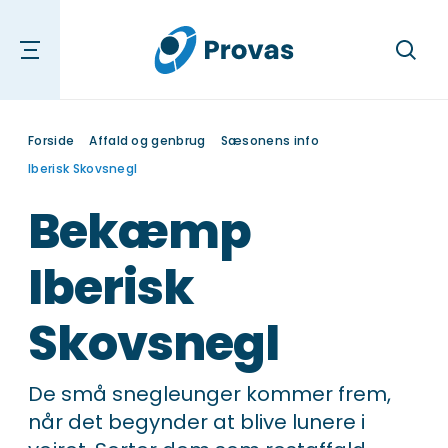
Søg
Forside
Affald og genbrug
Sæsonens info
Iberisk Skovsnegl
Bekæmp
Iberisk
Skovsnegl
De små snegleunger kommer frem,
når det begynder at blive lunere i