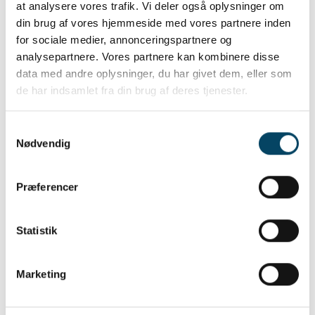
at analysere vores trafik. Vi deler også oplysninger om
Dens fodbræmme (kanten på sålen) er
din brug af vores hjemmeside med vores partnere inden
gerne orange i farven, og har tydelige,
for sociale medier, annonceringspartnere og
regelmæssige tværstriber.
analysepartnere. Vores partnere kan kombinere disse
De trækker sig sammen i en kugleform, hvis
data med andre oplysninger, du har givet dem, eller som
du prikker til dem med en pind.
de har indsamlet fra din brug af deres tjenester.
Sådan skal de sorteres
Samtykkevalg
➗ Da de formerer sig eksplosivt, er det
FORBUDT
Nødvendig
at sortere dem som madaffald eller haveaffald.
✔️ Smid dem i en lukket pose og i beholderen til
Præferencer
Restaffald. Døde, naturligvis.
Sorteringsvejledning
Statistik
Marketing