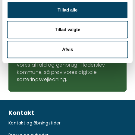
Tillad alle
Tillad valgte
Sorteringsvejledning
Afvis
Er du i tvivl om, hvordan vi skal sortere
vores affald og genbrug i Haderslev
Kommune, så prøv vores digitale
sorteringsvejledning.
Kontakt
Kontakt og åbningstider