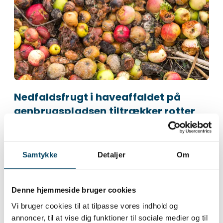
Nedfaldsfrugt i haveaffaldet på
genbrugspladsen tiltrækker rotter
Hvis muligt, skal frugterne derfor helst sorteres
som madaffald.
Er den grønne pose for lille, må du gerne bruge
Samtykke
Detaljer
Om
en anden og større.
HUSK at lukke posen med knude, så din beholder
ikke fyldes med hvepse og andre dyr.
Denne hjemmeside bruger cookies
Hvis du vil minimere madspild, kunne du overveje:
Vi bruger cookies til at tilpasse vores indhold og
At presse din egen cider.
annoncer, til at vise dig funktioner til sociale medier og til