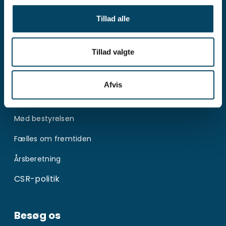
Presse og nyheder
Tillad alle
Karriere i Provas
Til leverandører
Tillad valgte
Om os
Afvis
Organisation
Mød bestyrelsen
Fælles om fremtiden
Årsberetning
CSR-politik
Besøg os