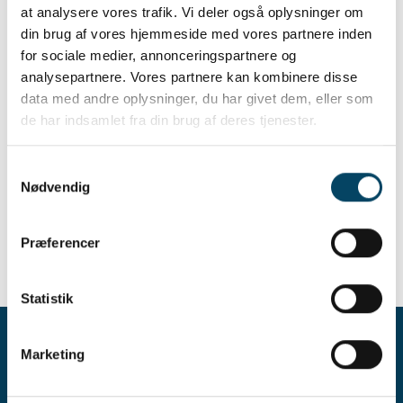
Besøge et lokalt mosteri.
at analysere vores trafik. Vi deler også oplysninger om
Gemme lækkert mos til fryseren og vinterens
din brug af vores hjemmeside med vores partnere inden
desserter.
for sociale medier, annonceringspartnere og
Mulighederne er mange og nettet er fyldt med
analysepartnere. Vores partnere kan kombinere disse
skønne opskrifter.
data med andre oplysninger, du har givet dem, eller som
Er du ikke selv så meget til mos og most, så
de har indsamlet fra din brug af deres tjenester.
overvej at stille en lille bod op med gratis frugt -
eller giv naboerne lov til at komme ind og plukke
Samtykkevalg
selv.
Nødvendig
Har du virkelig meget frugt, så kom bare med det
alligevel.
Præferencer
Men lad gerne lidt frugt ligge i haven til solsorten,
rådyret og alle de andre skønne dyr.
Statistik
Kontakt
Marketing
Kontakt og åbningstider