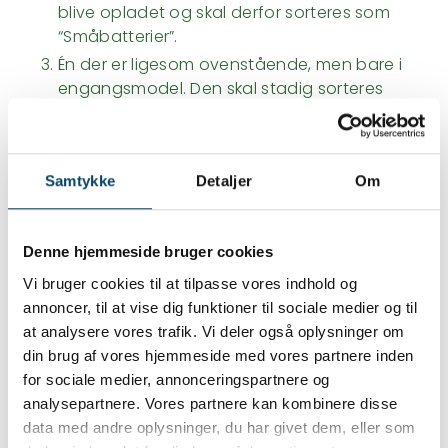
blive opladet og skal derfor sorteres som
“Småbatterier”.
Én der er ligesom ovenstående, men bare i
engangsmodel. Den skal stadig sorteres
som “Småbatterier”.
Endelig er der én, der har faremærker på.
Den findes i forskellige former, og er altid
Samtykke
Detaljer
Om
engangsmodel. Denne skal som den eneste
sorteres som “Laboratoriekemi”.
Det nemmeste er at lægge dem i miljøkassen,
Denne hjemmeside bruger cookies
hvis du har en sådan. Både fordi de indeholder
Vi bruger cookies til at tilpasse vores indhold og
forskellig kemi og batterier.
annoncer, til at vise dig funktioner til sociale medier og til
at analysere vores trafik. Vi deler også oplysninger om
din brug af vores hjemmeside med vores partnere inden
for sociale medier, annonceringspartnere og
Sundhedsstyrelsen advarer om euforiserende
analysepartnere. Vores partnere kan kombinere disse
stoffer i puff bars.
data med andre oplysninger, du har givet dem, eller som
Snart bliver det forbudt at indføre, købe og