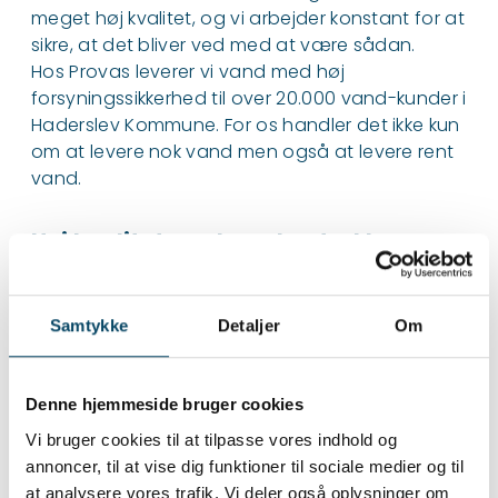
meget høj kvalitet, og vi arbejder konstant for at
sikre, at det bliver ved med at være sådan.
Hos Provas leverer vi vand med høj
forsyningssikkerhed til over 20.000 vand-kunder i
Haderslev Kommune. For os handler det ikke kun
om at levere nok vand men også at levere rent
vand.
Høj kvalitet og skarp kontrol hver
dag
For at sikre drikkevandet, kontrollerer vi løbende
Samtykke
Detaljer
Om
vandet gennem stikprøver. Det betyder, at vi
tester vandet under hele processen – fra det rå
vand hentes op ved vores boringer på
Denne hjemmeside bruger cookies
kildepladserne over behandlingen på
Vi bruger cookies til at tilpasse vores indhold og
vandværkerne og helt ud til de prøver, vi tager
annoncer, til at vise dig funktioner til sociale medier og til
ved forbrugernes egne vandhaner. I blandt
at analysere vores trafik. Vi deler også oplysninger om
andet 2025 viste prøverne, at vandet er af