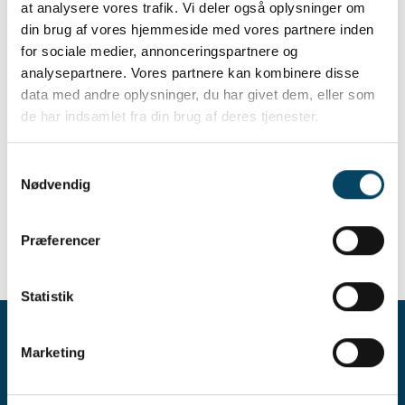
Men også dyr og planter er afhængige af vand.
at analysere vores trafik. Vi deler også oplysninger om
Det er ikke ny vide for nogen af os.
din brug af vores hjemmeside med vores partnere inden
I anledning af Vandets Dag 2024, vil vi derfor
for sociale medier, annonceringspartnere og
nok engang opfordre til, at vi alle bliver bedre til
analysepartnere. Vores partnere kan kombinere disse
at beskytte vandmiljøet.
data med andre oplysninger, du har givet dem, eller som
UNDGÅ at bruge sprøjtegift i haven – brug
de har indsamlet fra din brug af deres tjenester.
knofedt.
UNDGÅ at vaske bilen på villavejen – brug
Samtykkevalg
vaskehallen.
Nødvendig
UNDGÅ at smide rester af kemikalier i afløbet –
brug miljøkassen.
Læs mere om beskyttelse af vandet her på
Præferencer
vores hjemmeside
.
Statistik
Kontakt
Marketing
Kontakt og åbningstider