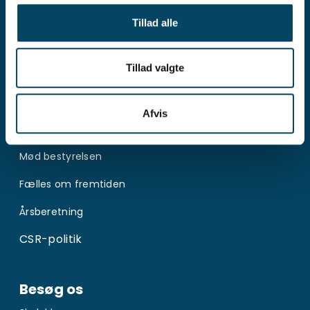
Presse og nyheder
Tillad alle
Karriere i Provas
Til leverandører
Tillad valgte
Om os
Afvis
Organisation
Mød bestyrelsen
Fælles om fremtiden
Årsberetning
CSR-politik
Besøg os