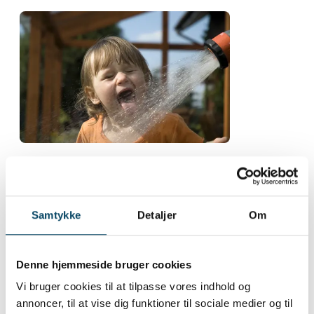
Alt liv på denne Jord er afhængigt af vand i et
eller andet omfang.
For eksempel består menneskekroppen af cirka
60 procent vand, som hele tiden mistes når vi
Samtykke
Detaljer
Om
tisser, sveder og bare trækker vejret.
Hvis vi ikke får tilført ny væske, vil blodet
begynde at flyde dårligere. I ekstreme tilfælde
Denne hjemmeside bruger cookies
vil dehydrering sende os en tur på hospitalet - i
Vi bruger cookies til at tilpasse vores indhold og
bedste fald.
annoncer, til at vise dig funktioner til sociale medier og til