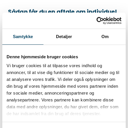
Sådan får du en aftale om individuel
afregning
Åben skema til anmodning om individuel
afregning (pdf)
Samtykke
Detaljer
Om
Udfyld skemaet elektronisk eller print det ud.
Send skemaet på
info@provas.dk
eller med
Denne hjemmeside bruger cookies
post til Provas, Fjordagervej 32, 6100
Haderslev.
Vi bruger cookies til at tilpasse vores indhold og
Husk, at alle involverede lejere skal
annoncer, til at vise dig funktioner til sociale medier og til
underskrive en aftale.
at analysere vores trafik. Vi deler også oplysninger om
din brug af vores hjemmeside med vores partnere inden
Ved hvert
lejerskifte
skal udlejer udfylde og
for sociale medier, annonceringspartnere og
indsende skemaet til Provas – også hvis der
analysepartnere. Vores partnere kan kombinere disse
ikke flytter en ny lejer ind (tomgang).
data med andre oplysninger, du har givet dem, eller som
Vi bestræber os på at behandle sager om
de har indsamlet fra din brug af deres tjenester.
individuel afregning hurtigst muligt. Men i
særlige tilfælde kan behandlingstiden være