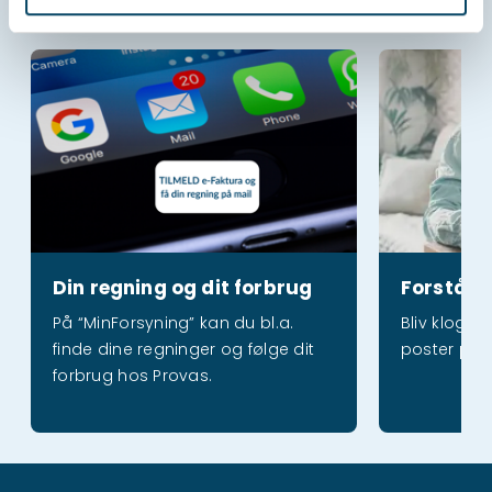
Din regning og dit forbrug
Forstå din reg
Din regning og dit forbrug
Forstå d
På “MinForsyning” kan du bl.a.
Bliv kloger
finde dine regninger og følge dit
poster på 
forbrug hos Provas.