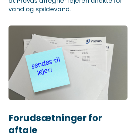
at Provas afregner lejeren direkte for
vand og spildevand.
Forudsætninger for
aftale