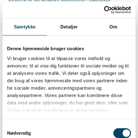
hensyn til de mange interesser i området.
I Hoptrup er vandet separatkloakeret. Det
betyder, at spildevand ledes i ét rør, mens
regnvand ledes i et andet. Hvor spildevandet
Samtykke
Detaljer
Om
pumpes til renseanlægget, ledes regnvandet til
vandløbet og videre ud i Slivsøen.
Men inden regnvandet når så langt, skal vi sikre
Denne hjemmeside bruger cookies
os, at det er fri for miljøforurenende stoffer.
Vi bruger cookies til at tilpasse vores indhold og
Normalt foregår dette ved, at vandet først
annoncer, til at vise dig funktioner til sociale medier og til
passerer igennem et regnvandsbassin.
at analysere vores trafik. Vi deler også oplysninger om
Hvis vi skulle have nøjedes med at gøre som
din brug af vores hjemmeside med vores partnere inden
normalt her, ville det imidlertid kræve et bassin,
for sociale medier, annonceringspartnere og
der fyldte hele plænen.
analysepartnere. Vores partnere kan kombinere disse
Derfor valgte vi at gå med en lidt anden løsning
data med andre oplysninger, du har givet dem, eller som
…
de har indsamlet fra din brug af deres tjenester.
Vi etablerede et mindre regnvandsbassin langs
vejen. Men derudover etablerede vi også 4
større ledningsstræk med en lille smule bagfald,
Samtykkevalg
Nødvendig
et såkaldt sedipipe system. Sammen med et